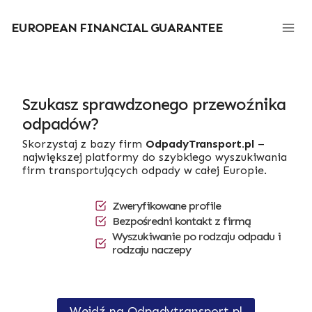
Przejdź
do
EUROPEAN FINANCIAL GUARANTEE
treści
Szukasz sprawdzonego przewoźnika
odpadów?
Skorzystaj z bazy firm
OdpadyTransport.pl
–
największej platformy do szybkiego wyszukiwania
firm transportujących odpady w całej Europie.
Zweryfikowane profile
Bezpośredni kontakt z firmą
Wyszukiwanie po rodzaju odpadu i
rodzaju naczepy
Wejdź na Odpadytransport.pl