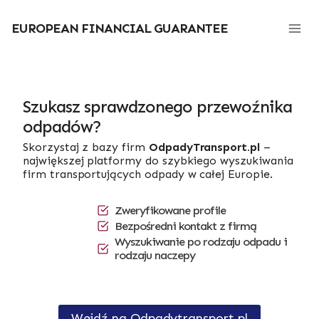
Przejdź
do
EUROPEAN FINANCIAL GUARANTEE
treści
Szukasz sprawdzonego przewoźnika
odpadów?
Skorzystaj z bazy firm
OdpadyTransport.pl
–
największej platformy do szybkiego wyszukiwania
firm transportujących odpady w całej Europie.
Zweryfikowane profile
Bezpośredni kontakt z firmą
Wyszukiwanie po rodzaju odpadu i
rodzaju naczepy
Wejdź na Odpadytransport.pl