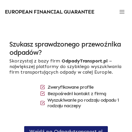
Przejdź
do
EUROPEAN FINANCIAL GUARANTEE
treści
Szukasz sprawdzonego przewoźnika
odpadów?
Skorzystaj z bazy firm
OdpadyTransport.pl
–
największej platformy do szybkiego wyszukiwania
firm transportujących odpady w całej Europie.
Zweryfikowane profile
Bezpośredni kontakt z firmą
Wyszukiwanie po rodzaju odpadu i
rodzaju naczepy
Wejdź na Odpadytransport.pl