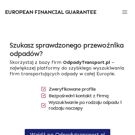
Przejdź
do
EUROPEAN FINANCIAL GUARANTEE
treści
Szukasz sprawdzonego przewoźnika
odpadów?
Skorzystaj z bazy firm
OdpadyTransport.pl
–
największej platformy do szybkiego wyszukiwania
firm transportujących odpady w całej Europie.
Zweryfikowane profile
Bezpośredni kontakt z firmą
Wyszukiwanie po rodzaju odpadu i
rodzaju naczepy
Wejdź na Odpadytransport.pl