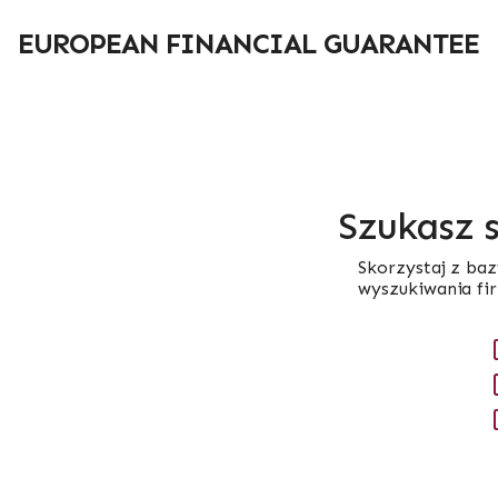
Przejdź
do
EUROPEAN FINANCIAL GUARANTEE
treści
Szukasz 
Skorzystaj z baz
wyszukiwania fi