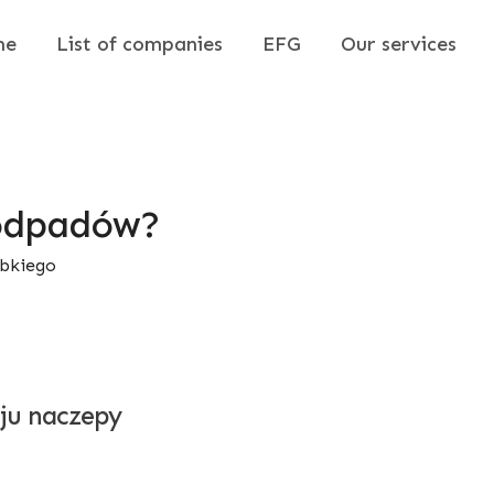
me
List of companies
EFG
Our services
 odpadów?
ybkiego
ju naczepy