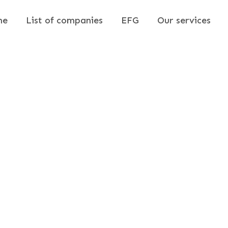
me
List of companies
EFG
Our services